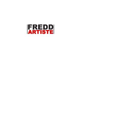
Iniciar sesión
Repro #ASIATIC03
Precio
200,00 €
Reproduction
*
Cantidad
*