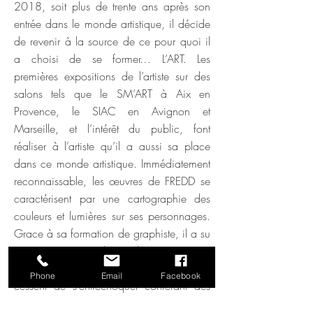
2018, soit plus de trente ans après son
entrée dans le monde artistique, il décide
de revenir à la source de ce pour quoi il
a choisi de se former… L’ART. Les
premières expositions de l’artiste sur des
salons tels que le SM’ART à Aix en
Provence, le SIAC en Avignon et
Marseille, et l’intérêt du public, font
réaliser à l’artiste qu’il a aussi sa place
dans ce monde artistique. Immédiatement
reconnaissable, les œuvres de FREDD se
caractérisent par une cartographie des
couleurs et lumières sur ses personnages.
Grace à sa formation de graphiste, il a su
imposer un univers bien à lui. Entre Pop’art
et Mangas, les influences de FREDD ne
Phone
Email
Facebook
cessent de s’entrechoquer conférant des
œuvres d’une modernité, pourvues