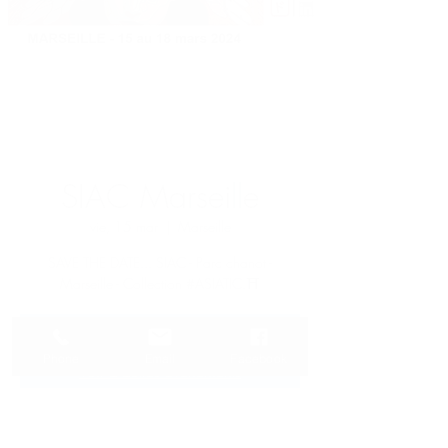
Iniciar sesión
SIAC Marseille
vie, 15 mar
  |  
Marseille
SAVE THE DATE... SIAC - Parc chanot -
Marseille - Collection #ASIATIC.⛩
Aucun billet en vente
Phone
Email
Facebook
Voir d'autres événements