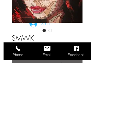
Se connecter
SMWK
Prix
0,00 €
Phone
Email
Facebook
Rupture de stock
Peinture acrylic et feutre sur toile de
coton. Format 162 x 130 cm vernis
Acrylic paint and felt on linen canvas.
Size 162 x 130 cm varnished
FAQ