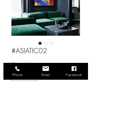
Se connecter
#ASIATIC02
Quantité
*
Phone
Email
Facebook
Contactez-nous pour acheter
Peinture acrylic et feutre sur toile de
coton. Format 130 x 97 x 2 cm
Acrylic paint and felt on coton canvas.
Size 130 x 97 x 2 cm