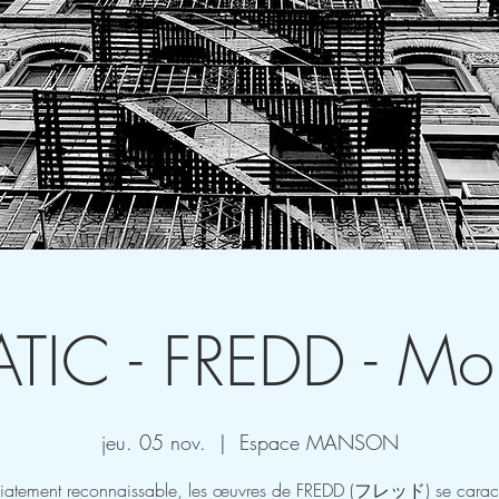
TIC - FREDD - Mo
jeu. 05 nov.
  |  
Espace MANSON
iatement reconnaissable, les œuvres de FREDD (フレッド) se caracté