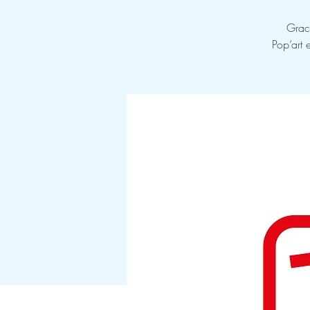
Grace
Pop’art