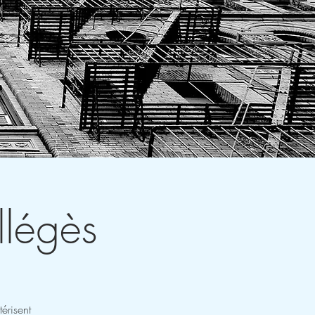
llégès
risent