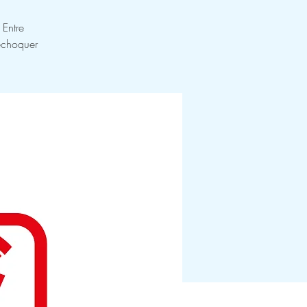
 Entre
echoquer