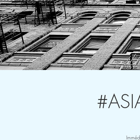
#ASIA
Imméd