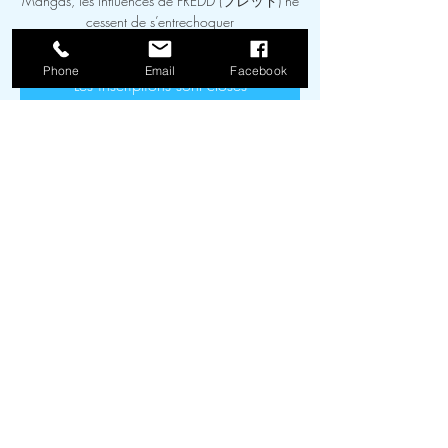
Mangas, les influences de FREDD (フレッド) ne
cessent de s’entrechoquer
Phone
Email
Facebook
Les inscriptions sont closes
Voir d'autres événements
Heure et lieu
03 avr. 2026, 18:00 – 28 mai 2026, 18:00
Médiathèque de Laudun-l'Ardoise, 225 rue de
Boulogne, parking, Rue Victor Schoelcher,
30290 Laudun-l'Ardoise, France
FAQ