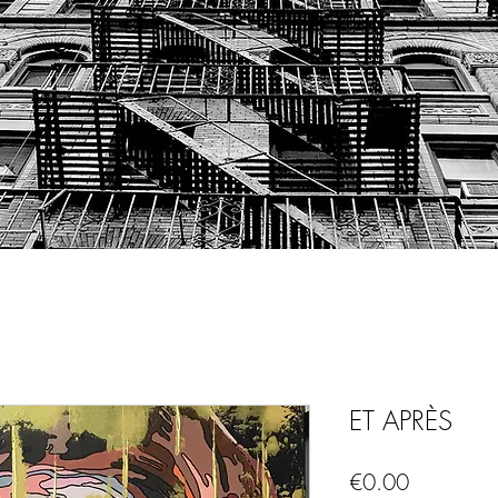
ET APRÈS
Price
€0.00