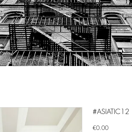
#ASIATIC12
Price
€0.00