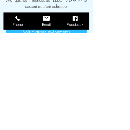
Mangas, les influences de FREDD (フレッド) ne
cessent de s’entrechoquer
Les inscriptions sont closes
Phone
Email
Facebook
Voir d'autres événements
Zeit & Ort
03. Apr. 2026, 18:00 – 28. Mai 2026,
18:00
Médiathèque de Laudun-l'Ardoise, 225 rue de
Boulogne, parking, Rue Victor Schoelcher,
30290 Laudun-l'Ardoise, France
FAQ