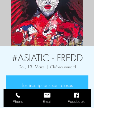
Anmelden
#ASIATIC - FREDD
Do., 13. März
  |  
Châteaurenard
Les inscriptions sont closes
Voir d'autres événements
Phone
Email
Facebook
Zeit & Ort
13. März 2025, 18:00 – 18. Mai 2025,